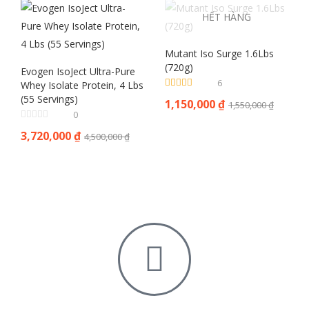
HẾT HÀNG
Mutant Iso Surge 1.6Lbs
(720g)
Evogen IsoJect Ultra-Pure
6
Whey Isolate Protein, 4 Lbs
Được xếp
(55 Servings)
1,150,000
₫
1,550,000
₫
hạng
4.83
5
0
sao
3,720,000
₫
4,500,000
₫