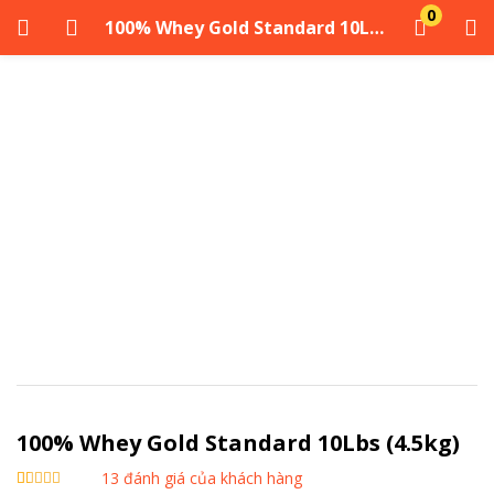
0
100% Whey Gold Standard 10Lbs (4.5kg)
ĐĂNG NHẬP
ĐĂNG KÝ
Nhập tên người dùng và mật khẩu của bạn để đăng nhập.
Ghi nhớ tôi
Đăng Nhập
Quên mật khẩu?
100% Whey Gold Standard 10Lbs (4.5kg)
13
đánh giá của khách hàng