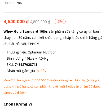
4.54
13
trên 5
Đã bán:
786
dựa trên
đánh giá
4,640,000
₫
4,800,000
₫
-3%
Whey Gold Standard 10lbs
sản phẩm sữa tăng cơ uy tín bán
chạy hơn 30 năm, cam kết chất lượng, nhập khẩu chính hãng giá
rẻ nhất Hà Nội, TPHCM.
Thương hiệu: Optimum Nutrition
Định lượng: 10Lbs ~ 4.54kg
SKU:
748927028713
Nhận mã giảm giá
tại đây
Mua đơn hàng trên 1.000.000đ sẽ được tặng kèm bình lắc (không áp
dụng khi giỏ hàng có sản phẩm khuyến mãi hoặc sản phẩm đã được
tặng quà đi kèm)
Chọn Hương Vị