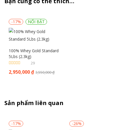
Bạn cũng có thể thích…
-17%
NỔI BẬT
100% Whey Gold Standard
5Lbs (2.3kg)
29
Được xếp
2,950,000
₫
3,550,000
₫
hạng
4.59
5
sao
Sản phẩm liên quan
-17%
-26%