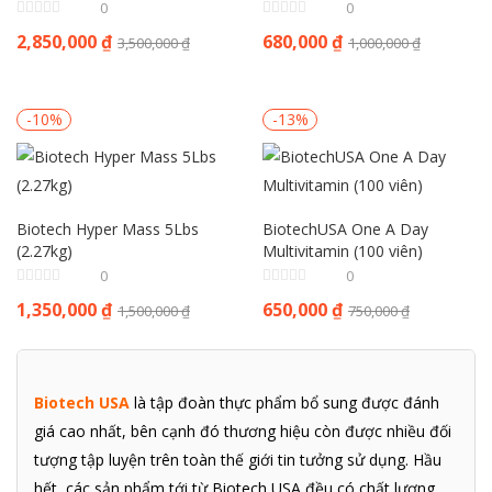
0
0
2,850,000
₫
680,000
₫
3,500,000
₫
1,000,000
₫
-10%
-13%
Biotech Hyper Mass 5Lbs
BiotechUSA One A Day
(2.27kg)
Multivitamin (100 viên)
0
0
1,350,000
₫
650,000
₫
1,500,000
₫
750,000
₫
Biotech USA
là tập đoàn thực phẩm bổ sung được đánh
giá cao nhất, bên cạnh đó thương hiệu còn được nhiều đối
tượng tập luyện trên toàn thế giới tin tưởng sử dụng. Hầu
hết, các sản phẩm tới từ Biotech USA đều có chất lượng