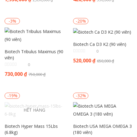
sao
-3%
-20%
Biotech Ca D3 K2 (90 viên)
0
Biotech Tribulus Maximus (90
viên)
520,000
₫
650,000
₫
0
730,000
₫
750,000
₫
-19%
-32%
HẾT HÀNG
Biotech Hyper Mass 15Lbs
Biotech USA MEGA OMEGA 3
(6.8kg)
(180 viên)