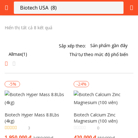
ĐĂNG NHẬP
ĐĂNG KÝ
Hiển thị tất cả 8 kết quả
Nhập tên người dùng và mật khẩu của bạn để đăng nhập.
Sắp xếp theo:
-5%
-24%
Ghi nhớ tôi
Đăng Nhập
Biotech Hyper Mass 8.8Lbs
Biotech Calcium Zinc
Quên mật khẩu?
(4kg)
Magnesium (100 viên)
3
0
Được xếp
1,950,000
₫
420,000
₫
2,050,000
₫
550,000
₫
hạng
4.67
5