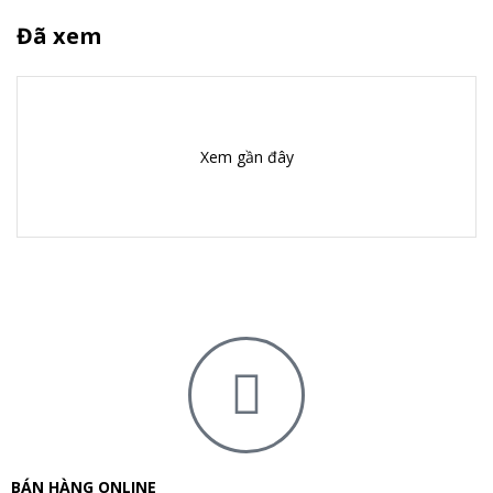
thành phần tinh khiết, chất lượng cao, dễ dàng hấp thu, mà
còn bởi hương vị độc đáo cuốn hút, không quá ngọt.
Đã xem
Tất nhiên, tất cả các sản phẩm tới từ nhà Biotech USA đều
tuân thủ quy định chung của EFSA – Cơ quan An toàn Thực
phẩm Châu Âu, các thành phần hoàn toàn không chứa chất
Xem gần đây
cấm.
Các sản phẩm BIOTECH USA bán
chạy:
Biotech USA
chuyên nghiên cứu và sản xuất thực phẩm bổ
sung dinh dưỡng như
Whey protein
,
Sữa tăng cân
,
BCAA
, Creatine… có độ uy tín, chất lượng tốt nhất.
Dưới đây là các sản phẩm bán cháy hàng đến từ thương
hiệu
Biotech USA
bao gồm:
Hydro Whey Zero
BÁN HÀNG ONLINE