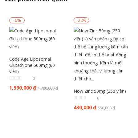
-6%
-22%
Code Age Liposomal
Glutathione 500mg (60
viên)
0
1,590,000
₫
1,700,000
₫
Now Zinc 50mg (250 viên)
0
430,000
₫
550,000
₫