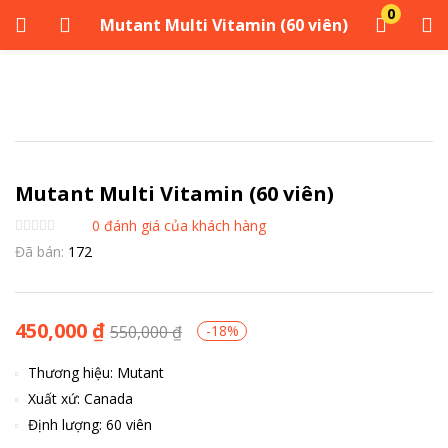
0
Mutant Multi Vitamin (60 viên)
ĐĂNG NHẬP
ĐĂNG KÝ
Nhập tên người dùng và mật khẩu của bạn để đăng nhập.
Mutant Multi Vitamin (60 viên)
0
đánh giá của khách hàng
Đã bán:
172
Ghi nhớ tôi
450,000
₫
550,000
₫
-18%
Đăng Nhập
Thương hiệu: Mutant
Quên mật khẩu?
Xuất xứ: Canada
Định lượng: 60 viên