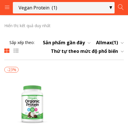
ĐĂNG NHẬP
ĐĂNG KÝ
Hiển thị kết quả duy nhất
Nhập tên người dùng và mật khẩu của bạn để đăng nhập.
Sản phẩm gần đây
Allmax(1)
Sắp xếp theo:
Thứ tự theo mức độ phổ biến
-23%
Ghi nhớ tôi
Đăng Nhập
Quên mật khẩu?