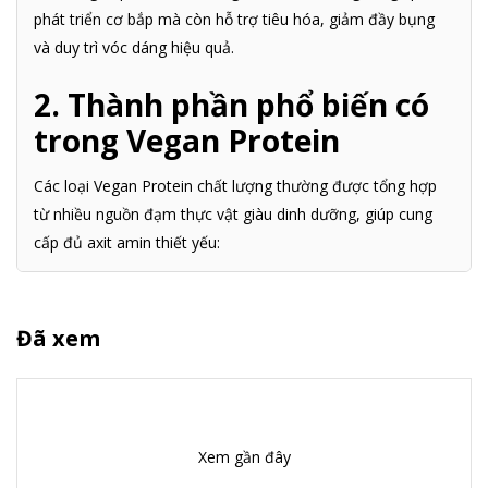
phát triển cơ bắp mà còn hỗ trợ tiêu hóa, giảm đầy bụng
và duy trì vóc dáng hiệu quả.
2. Thành phần phổ biến có
trong Vegan Protein
Các loại Vegan Protein chất lượng thường được tổng hợp
từ nhiều nguồn đạm thực vật giàu dinh dưỡng, giúp cung
cấp đủ axit amin thiết yếu:
Đậu Hà Lan (Pea Protein): Giàu leucine, isoleucine,
valine – nhóm BCAA hỗ trợ phục hồi cơ.
Đã xem
Gạo lứt (Brown Rice Protein): Bổ sung methionine,
dễ tiêu hóa, ít gây dị ứng.
Quinoa: Siêu thực phẩm giàu protein và khoáng chất
Xem gần đây
như magie, kẽm.