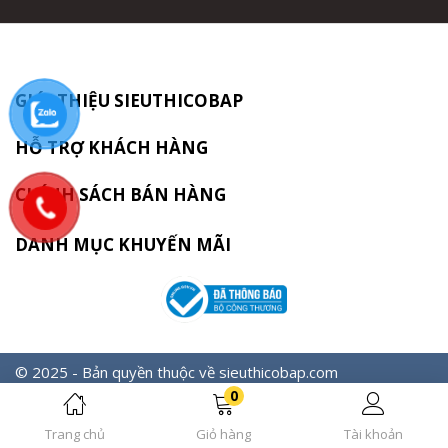
3.2. Hỗ trợ giảm cân, giảm mỡ
Nhiều chất xơ tạo cảm giác no lâu, hạn chế ăn vặt, đồng
thời ít calo – phù hợp cho người ăn kiêng.
GIỚI THIỆU SIEUTHICOBAP
3.3. Tốt cho hệ tiêu hóa
HỖ TRỢ KHÁCH HÀNG
Không chứa lactose hay gluten, giúp giảm đầy hơi, khó tiêu
thường gặp khi dùng Whey ở người nhạy cảm.
CHÍNH SÁCH BÁN HÀNG
3.4. Bổ sung dưỡng chất toàn diện
DANH MỤC KHUYẾN MÃI
Ngoài protein, Vegan Protein còn cung cấp vitamin, khoáng
chất và chất chống oxy hóa từ hạt, ngũ cốc.
3.5. Bảo vệ tim mạch
© 2025 - Bản quyền thuộc về sieuthicobap.com
Nguồn đạm thực vật ít cholesterol, kết hợp chất béo tốt
0
(omega-3) giúp giảm nguy cơ tim mạch.
Trang chủ
Giỏ hàng
Tài khoản