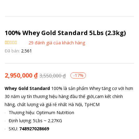
100% Whey Gold Standard 5Lbs (2.3kg)
29
đánh giá của khách hàng
4.59
29
trên 5
Đã bán:
2.561
dựa trên
đánh giá
2,950,000
₫
3,550,000
₫
-17%
Whey Gold Standard
100% là sản phẩm Whey tăng cơ với hơn
30 năm uy tín thương hiệu hàng đầu thế giới,cam kết chính
hãng, chất lượng và giá rẻ nhất Hà Nội, TpHCM
Thương hiệu: Optimum Nutrition
Định lượng: 5Lbs ~ 2.27KG
SKU:
748927028669