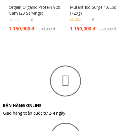
Orgain Organic Protein 920
Mutant Iso Surge 1.6Lbs
Gam (20 Servings)
(720g)
0
6
Được xếp
1,150,000
₫
1,150,000
₫
1,500,000
₫
1,550,000
₫
hạng
4.83
5
sao
BÁN HÀNG ONLINE
Giao hàng toàn quốc từ 2-4 ngày