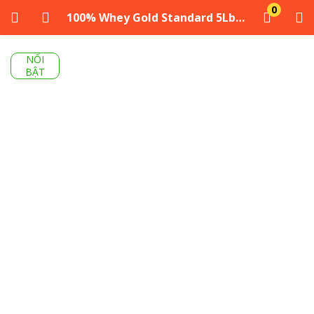
0
100% Whey Gold Standard 5Lbs (2.3kg)
ĐĂNG NHẬP
ĐĂNG KÝ
NỔI
BẬT
Nhập tên người dùng và mật khẩu của bạn để đăng nhập.
Ghi nhớ tôi
Đăng Nhập
Quên mật khẩu?