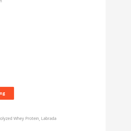
on
àng
olyzed Whey Protein
Labrada