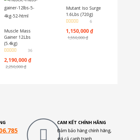
Mutant Iso Surge
1.6Lbs (720g)
6
Được xếp
1,150,000
₫
Muscle Mass
hạng
4.83
5
sao
Gainer 12Lbs
1,550,000
₫
(5.4kg)
36
Được xếp
2,190,000
₫
hạng
4.53
5
sao
2,250,000
₫
NG
CAM KẾT CHÍNH HÃNG
06.785
Đảm bảo hàng chính hãng,
giá cả cạnh tranh