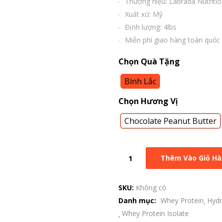
Thương hiệu: Labrada Nutriti
Xuất xứ: Mỹ
Định lượng: 4lbs
Miễn phí giao hàng toàn quốc
Chọn Quà Tặng
Bình Lắc
Chọn Hương Vị
Chocolate Peanut Butter
Thêm Vào Giỏ H
SKU:
Không có
Danh mục:
Whey Protein
Hydr
Whey Protein Isolate