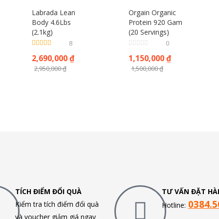
Labrada Lean
Orgain Organic
Body 4.6Lbs
Protein 920 Gam
(2.1kg)
(20 Servings)
8
0
Được xếp
2,690,000
₫
1,150,000
₫
hạng
5.00
5
sao
2,950,000
₫
1,500,000
₫
TÍCH ĐIỂM ĐỔI QUÀ
TƯ VẤN ĐẶT HÀ
0384.5
Kiểm tra tích điểm đổi quà
Hotline:
và voucher giảm giá ngay