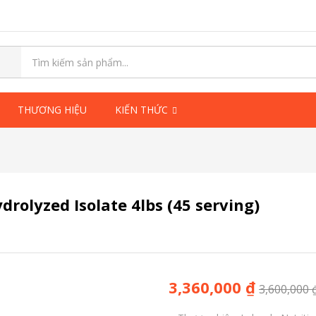
THƯƠNG HIỆU
KIẾN THỨC
olyzed Isolate 4lbs (45 serving)
3,360,000
₫
3,600,000