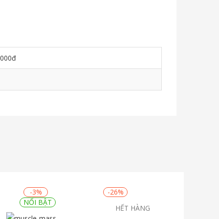
.000đ
-3%
-26%
NỔI BẬT
HẾT HÀNG